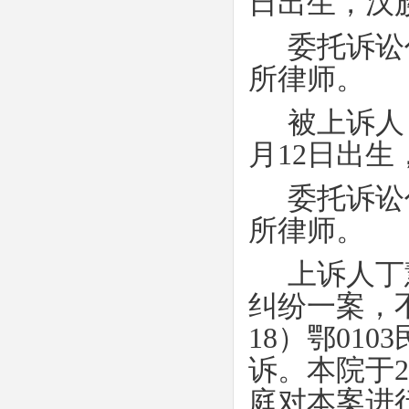
日出生，汉
委托诉讼
所律师。
被上诉人
月
12
日出生
委托诉讼
所律师。
上诉人丁
纠纷一案，
18
）鄂
0103
诉。本院于
2
庭对本案进