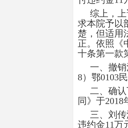
综上，上
求本院予以
楚，但适用
正。依照《
十条第一款
一、撤销
8
）鄂
0103
民
二、确认
同》于
2018
三、刘传
违约金
11
万