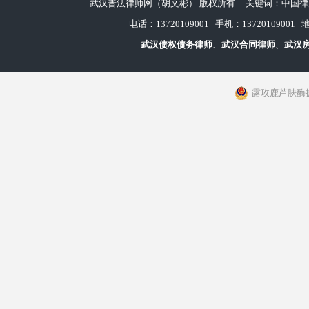
武汉普法律师网（胡文彬） 版权所有 关键词：中国律师|
电话：13720109001 手机：1372010
武汉债权债务律师
、
武汉
合同律师
、
武汉
露玫鹿芦脥酶掳虏